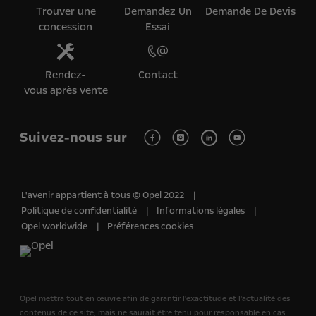
Trouver une
Demandez Un
Demande De Devis
concession
Essai
Rendez-
Contact
vous après vente
Suivez-nous sur
L'avenir appartient à tous © Opel 2022
Politique de confidentialité
Informations légales
Opel worldwide
Préférences cookies
Opel mettra tout en œuvre afin de garantir l'exactitude et l'actualité des
contenus de ce site, mais ne saurait être tenu pour responsable en cas