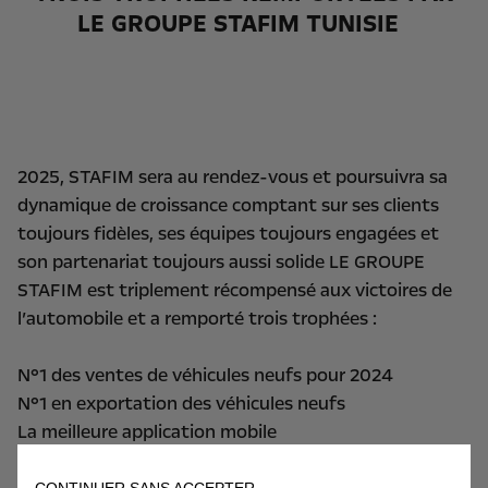
LE GROUPE STAFIM TUNISIE
2025, STAFIM sera au rendez-vous et poursuivra sa
dynamique de croissance comptant sur ses clients
toujours fidèles, ses équipes toujours engagées et
son partenariat toujours aussi solide LE GROUPE
STAFIM est triplement récompensé aux victoires de
l’automobile et a remporté trois trophées :
N°1 des ventes de véhicules neufs pour 2024
N°1 en exportation des véhicules neufs
La meilleure application mobile