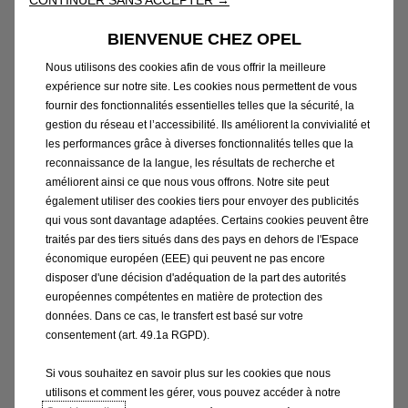
Merci à tous nos clients pour leur confiance et leur
CONTINUER SANS ACCEPTER →
fidélité, merci à tout notre réseau et à nos
BIENVENUE CHEZ OPEL
partenaires.
Nous utilisons des cookies afin de vous offrir la meilleure
expérience sur notre site. Les cookies nous permettent de vous
Une équipe engagée vers l’excellence !
fournir des fonctionnalités essentielles telles que la sécurité, la
gestion du réseau et l’accessibilité. Ils améliorent la convivialité et
les performances grâce à diverses fonctionnalités telles que la
reconnaissance de la langue, les résultats de recherche et
améliorent ainsi ce que nous vous offrons. Notre site peut
également utiliser des cookies tiers pour envoyer des publicités
qui vous sont davantage adaptées. Certains cookies peuvent être
traités par des tiers situés dans des pays en dehors de l'Espace
économique européen (EEE) qui peuvent ne pas encore
disposer d'une décision d'adéquation de la part des autorités
européennes compétentes en matière de protection des
données. Dans ce cas, le transfert est basé sur votre
consentement (art. 49.1a RGPD).
Si vous souhaitez en savoir plus sur les cookies que nous
utilisons et comment les gérer, vous pouvez accéder à notre