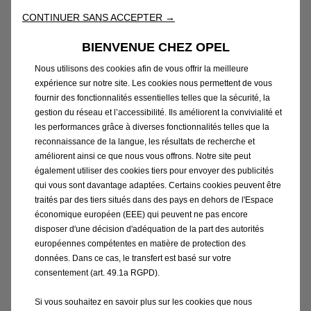
electric engine and all-electric single-speed
drive unit and innovative features like
CONTINUER SANS ACCEPTER →
®
IntelliLux LED
Matrix Light, safety-systems
BIENVENUE CHEZ OPEL
with front camera, rear view camera, modern
Nous utilisons des cookies afin de vous offrir la meilleure
infotainment systems and Ergonomic Active
expérience sur notre site. Les cookies nous permettent de vous
Seats.
fournir des fonctionnalités essentielles telles que la sécurité, la
gestion du réseau et l’accessibilité. Ils améliorent la convivialité et
Exterior Dimensions: Overall length 4.060
les performances grâce à diverses fonctionnalités telles que la
reconnaissance de la langue, les résultats de recherche et
mm, height unladen 1.433 mm, width 1.960
améliorent ainsi ce que nous vous offrons. Notre site peut
mm
également utiliser des cookies tiers pour envoyer des publicités
qui vous sont davantage adaptées. Certains cookies peuvent être
Luggage-/ loadspace volume: 267 l
traités par des tiers situés dans des pays en dehors de l'Espace
économique européen (EEE) qui peuvent ne pas encore
disposer d'une décision d'adéquation de la part des autorités
Driving experience: 150 km/h top speed, 337
européennes compétentes en matière de protection des
km (WLTP)* range without recharging
données. Dans ce cas, le transfert est basé sur votre
consentement (art. 49.1a RGPD).
* Range data Opel Corsa-e (combined) 329
Si vous souhaitez en savoir plus sur les cookies que nous
km to 337 km (depending on equipped